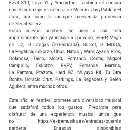
Ezvit 810, Love YI y YeicoxToni. También se contará
con el mestizaje y la alegría de Muerdo, JavyPablo y El
Jose, así como la siempre bienvenida presencia
de Serial Killerz.
Estos nuevos nombres se unen a una lista
impresionante que ya incluye a Quevedo, Ska-P, Mago
de Oz, El Drogas (exBarricada), Boikot, la MODA,
La Pegatina, Eskorzo, Obús, Natos y Waor, Ayax y Prok,
Delaossa, Talco, Morad, Fernando Costa, Miguel
Campello, Eskorzo, RVFV, Fernanda Martins,
La Pantera, Ptazeta, Hard GZ, Muyayo Rif, Tu Otra
Bonita, Horacio Cruz, Parkings, La Regadera y Belén
Aguilera, entre muchos otros.
Este año, el festival promete una diversidad musical
que satisfará todos los gustos. ¡Prepárate para
disfrutar de una experiencia musical única que
no
https://extremusika.es/entradas/
querrás
perderte! Entradas disponibles