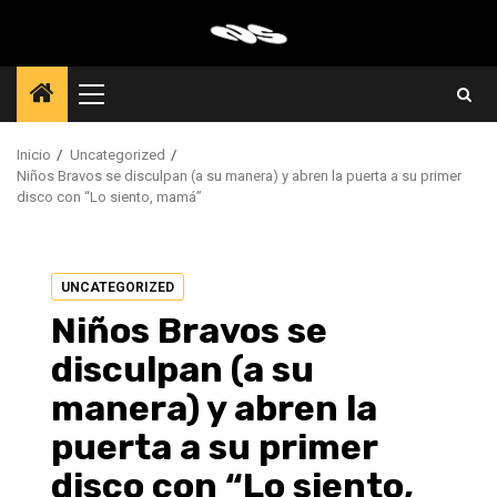
Saltar
al
contenido
Menú
principal
Inicio
Uncategorized
Niños Bravos se disculpan (a su manera) y abren la puerta a su primer
disco con “Lo siento, mamá”
UNCATEGORIZED
Niños Bravos se
disculpan (a su
manera) y abren la
puerta a su primer
disco con “Lo siento,