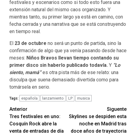
festivales y escenarios como si todo esto fuera una
extensión natural del mismo caos organizado. Y
mientras tanto, su primer largo ya está en camino, con
fecha cerrada y una narrativa que se está construyendo
en tiempo real.
El
23 de octubre
no será un punto de partida, sino la
confirmación de algo que ya venía pasando desde hace
meses:
Niños Bravos llevan tiempo contando su
primer disco sin haberlo publicado todavía.
Y
“Lo
siento, mamá”
es otra pista más de ese relato: una
disculpa que suena demasiado divertida como para
tomársela en serio.
española
lanzamiento
LP
musica
Tags:
Navegación
Anterior
Siguente
Tres festivales en uno:
Skylines se despiden esta
de
Cosquín Rock abre la
noche en Madrid tras
entradas
venta de entradas de día
doce años de trayectoria