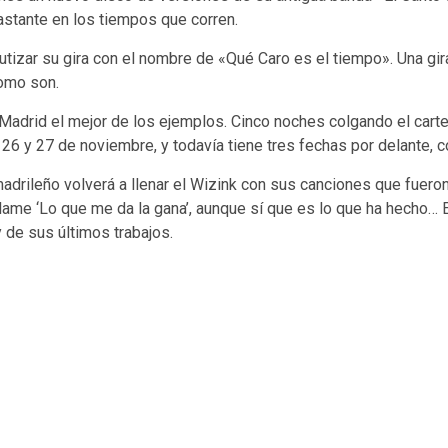
bastante en los tiempos que corren.
tizar su gira con el nombre de «Qué Caro es el tiempo». Una gir
como son.
drid el mejor de los ejemplos. Cinco noches colgando el cartel d
s 26 y 27 de noviembre, y todavía tiene tres fechas por delante, 
adrileño volverá a llenar el Wizink con sus canciones que fuero
 llame ‘Lo que me da la gana’, aunque sí que es lo que ha hech
 de sus últimos trabajos.