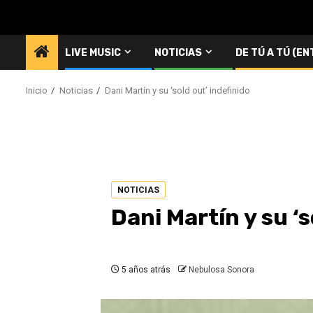
Saltar
al
contenido
LIVE MUSIC
NOTICIAS
DE TÚ A TÚ (E
Inicio
Noticias
Dani Martín y su ‘sold out’ indefinido
NOTICIAS
Dani Martín y su ‘s
5 años atrás
Nebulosa Sonora