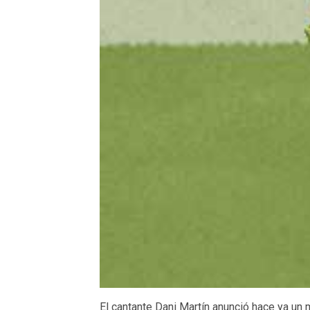
El cantante Dani Martín anunció hace ya un