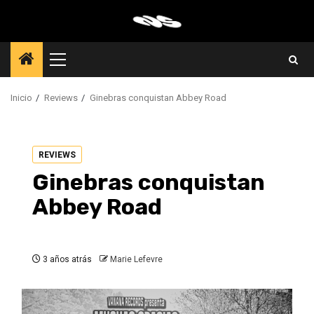
Saltar
al
contenido
Menú
principal
Inicio
Reviews
Ginebras conquistan Abbey Road
REVIEWS
Ginebras conquistan
Abbey Road
3 años atrás
Marie Lefevre